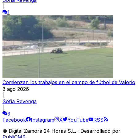
|
1
Comienzan los trabajos en el campo de fútbol de Valorio
8 ago 2026
|
Sofía Revenga
|
3
Facebook
Instagram
X
YouTube
RSS
©
Digital Zamora 24 Horas S.L.
·
Desarrollado por
PubliCMS
.