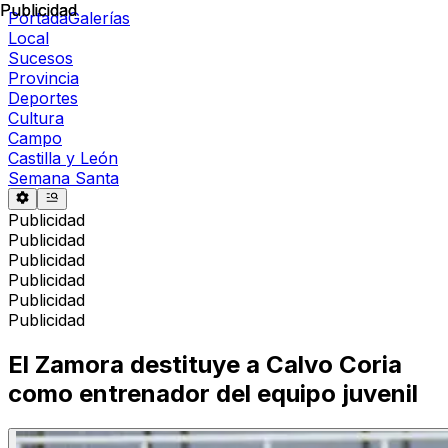
Publicidad
Publicidad
Portada
Galerías
Local
Sucesos
Provincia
Deportes
Cultura
Campo
Castilla y León
Semana Santa
Publicidad
Publicidad
Publicidad
Publicidad
Publicidad
Publicidad
El Zamora destituye a Calvo Coria
como entrenador del equipo juvenil