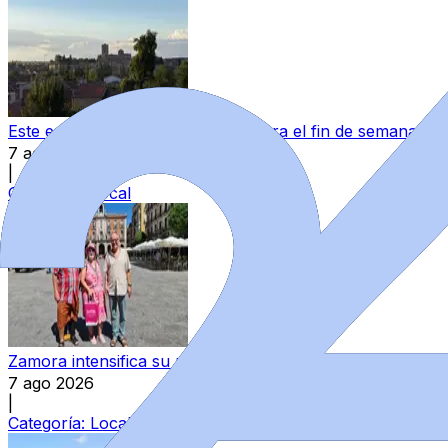
Este es el tiempo que se espera para el fin de semana e
7 ago 2026
|
Categoría:
Local
Zamora intensifica su promoción turística en Alemania par
7 ago 2026
|
Categoría:
Local