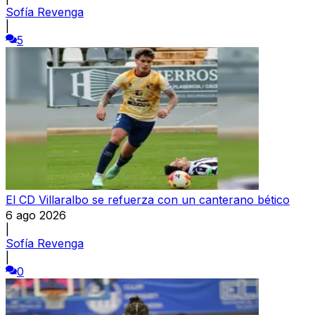
Sofía Revenga
|
5
El CD Villaralbo se refuerza con un canterano bético
6 ago 2026
|
Sofía Revenga
|
0