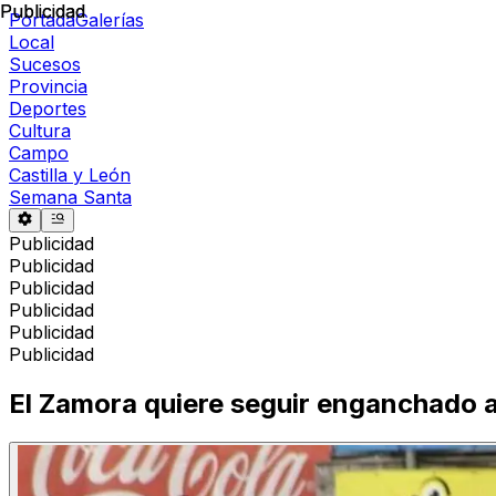
Publicidad
Publicidad
Portada
Galerías
Local
Sucesos
Provincia
Deportes
Cultura
Campo
Castilla y León
Semana Santa
Publicidad
Publicidad
Publicidad
Publicidad
Publicidad
Publicidad
El Zamora quiere seguir enganchado a