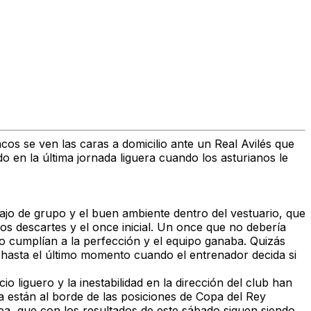
cos se ven las caras a domicilio ante un Real Avilés que
o en la última jornada liguera cuando los asturianos le
bajo de grupo y el buen ambiente dentro del vestuario, que
os descartes y el once inicial. Un once que no debería
cumplían a la perfección y el equipo ganaba. Quizás
á hasta el último momento cuando el entrenador decida si
o liguero y la inestabilidad en la dirección del club han
 están al borde de las posiciones de Copa del Rey
a, que con los resultados de este sábado siguen siendo