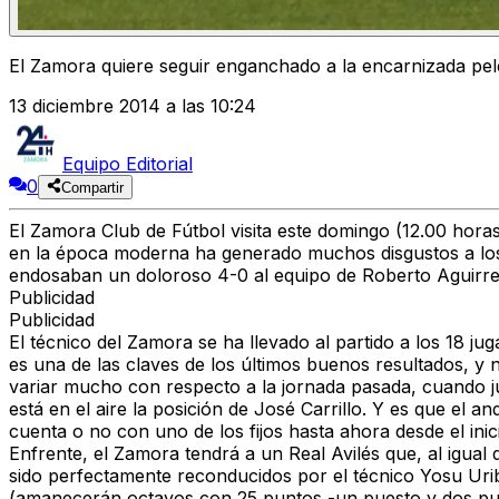
El Zamora quiere seguir enganchado a la encarnizada pel
13 diciembre 2014 a las 10:24
Equipo Editorial
0
Compartir
El Zamora Club de Fútbol visita este domingo (12.00 horas
en la época moderna ha generado muchos disgustos a los af
endosaban un doloroso 4-0 al equipo de Roberto Aguirre
Publicidad
Publicidad
El técnico del Zamora se ha llevado al partido a los 18 j
es una de las claves de los últimos buenos resultados, y 
variar mucho con respecto a la jornada pasada, cuando 
está en el aire la posición de José Carrillo. Y es que e
cuenta o no con uno de los fijos hasta ahora desde el inic
Enfrente, el Zamora tendrá a un Real Avilés que, al igual q
sido perfectamente reconducidos por el técnico Yosu Urib
(amanecerán octavos con 25 puntos -un puesto y dos punt