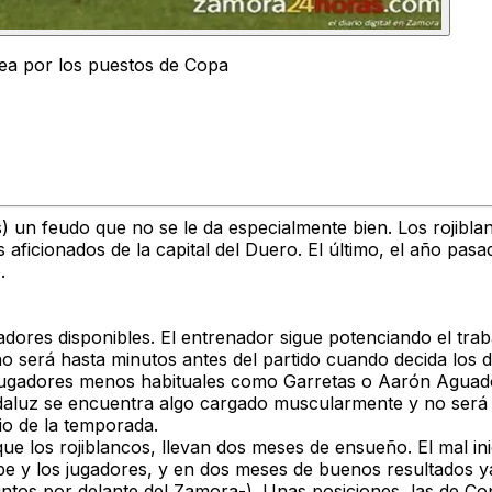
ea por los puestos de Copa
) un feudo que no se le da especialmente bien. Los rojiblan
icionados de la capital del Duero. El último, el año pasad
.
ugadores disponibles. El entrenador sigue potenciando el tra
no será hasta minutos antes del partido cuando decida los d
jugadores menos habituales como Garretas o Aarón Aguado 
l andaluz se encuentra algo cargado muscularmente y no ser
io de la temporada.
ue los rojiblancos, llevan dos meses de ensueño. El mal inici
e y los jugadores, y en dos meses de buenos resultados ya
os por delante del Zamora-). Unas posiciones, las de Cop