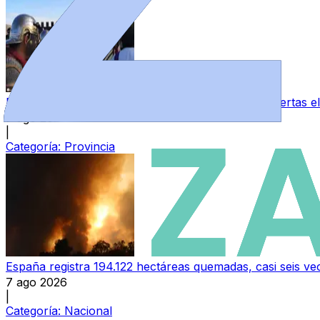
El campamento romano Pentavonium abre sus puertas el
7 ago 2026
|
Categoría:
Provincia
España registra 194.122 hectáreas quemadas, casi seis v
7 ago 2026
|
Categoría:
Nacional