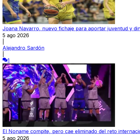
Joana Navarro, nuevo fichaje para aportar juventud y d
5 ago 2026
|
Alejandro Sardón
|
1
El Noname compite, pero cae eliminado del reto internac
5 ago 2026