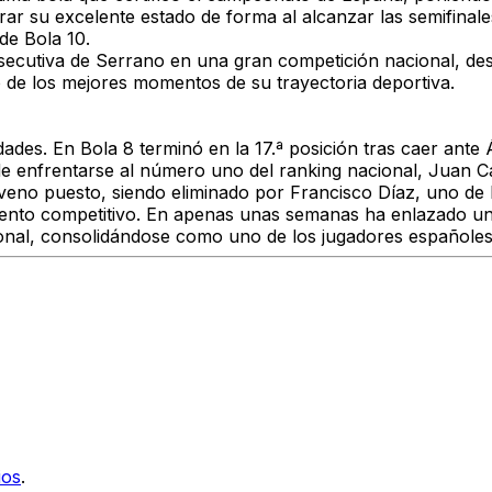
rar su excelente estado de forma al alcanzar las semifinal
e Bola 10.
secutiva
de Serrano en una gran competición nacional, de
 de los mejores momentos de su trayectoria deportiva.
idades. En
Bola 8
terminó en la
17.ª posición
tras caer ante
 de enfrentarse al número uno del ranking nacional,
Juan Ca
veno puesto
, siendo eliminado por
Francisco Díaz
, uno de 
iento competitivo. En apenas unas semanas ha enlazado u
onal
, consolidándose como uno de los jugadores españole
ios
.