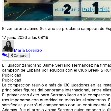
El zamorano Jaime Serrano se proclama campeón de Espa
17 junio 2026 a las 09:19
María Lorenzo
0
Compartir
El jugador zamorano
Jaime Serrano Hernández
ha firmad
campeón de España por equipos
con el Club
Break & Ru
Publicidad
Publicidad
La competición reunió a
más de 130 jugadores
en las inst
principales figuras del panorama internacional, entre ella
El primer gran éxito para Serrano llegó en la competició
tras imponerse con autoridad en todas las eliminatorias. 
semifinales y cerró el campeonato con un contundente
4
Además,
fue el propio Jaime Serrano quien embocó la úl