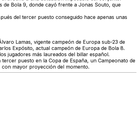
es de
Bola 9
, donde cayó frente a
Jonas Souto
, que
spués del tercer puesto conseguido hace apenas unas
Álvaro Lamas
, vigente campeón de Europa sub-23 de
rlos Expósito
, actual campeón de Europa de Bola 8.
los jugadores más laureados del billar español.
n
tercer puesto en la Copa de España
, un
Campeonato de
s con mayor proyección del momento.