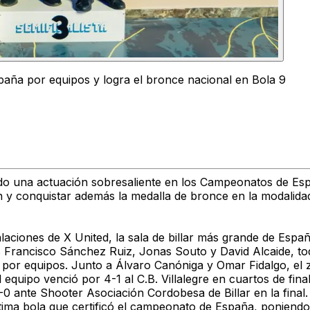
ña por equipos y logra el bronce nacional en Bola 9
o una actuación sobresaliente en los
Campeonatos de Esp
n
y conquistar además la
medalla de bronce en la modalidad
alaciones de
X United
, la sala de billar más grande de Espa
s
Francisco Sánchez Ruiz, Jonas Souto y David Alcaide
, t
n por equipos. Junto a
Álvaro Canóniga
y
Omar Fidalgo
, el
El equipo venció por
4-1 al C.B. Villalegre
en cuartos de final
-0
ante
Shooter Asociación Cordobesa de Billar
en la final.
tima bola que certificó el campeonato de España
, poniendo