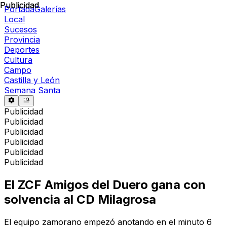
Publicidad
Publicidad
Portada
Galerías
Local
Sucesos
Provincia
Deportes
Cultura
Campo
Castilla y León
Semana Santa
Publicidad
Publicidad
Publicidad
Publicidad
Publicidad
Publicidad
El ZCF Amigos del Duero gana con
solvencia al CD Milagrosa
El equipo zamorano empezó anotando en el minuto 6