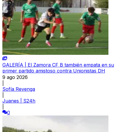
GALERÍA | El Zamora CF B también empata en su
primer partido amistoso contra Unionistas DH
9 ago 2026
|
Sofía Revenga
|
Juanes | S24h
|
0