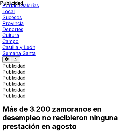
Publicidad
Publicidad
Portada
Galerías
Local
Sucesos
Provincia
Deportes
Cultura
Campo
Castilla y León
Semana Santa
Publicidad
Publicidad
Publicidad
Publicidad
Publicidad
Publicidad
Más de 3.200 zamoranos en
desempleo no recibieron ninguna
prestación en agosto