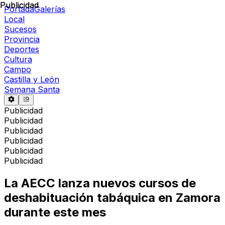
Publicidad
Publicidad
Portada
Galerías
Local
Sucesos
Provincia
Deportes
Cultura
Campo
Castilla y León
Semana Santa
Publicidad
Publicidad
Publicidad
Publicidad
Publicidad
Publicidad
La AECC lanza nuevos cursos de
deshabituación tabáquica en Zamora
durante este mes