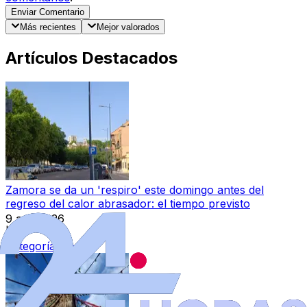
Enviar Comentario
Más recientes
Mejor valorados
Artículos Destacados
Zamora se da un 'respiro' este domingo antes del
regreso del calor abrasador: el tiempo previsto
9 ago 2026
|
Categoría:
Local