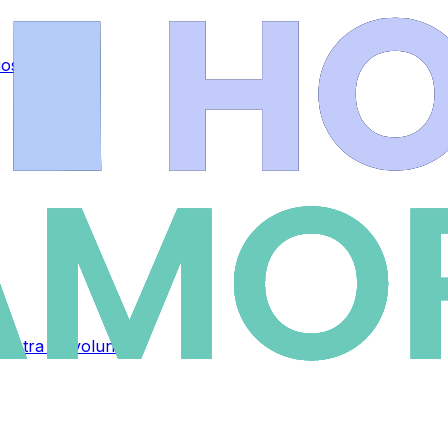
ios
.
contra su voluntad