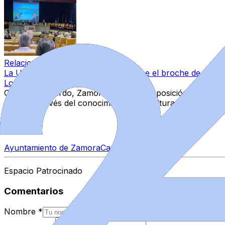
Relacionado
La Universidad de la Experiencia pone el broche de oro al
Local
·
22 may 2026
Con este acuerdo, Zamora refuerza su posición en el mapa 
ciudad a través del conocimiento y la cultura.
Temas
Ayuntamiento de Zamora
Campus Viriato
Espacio Patrocinado
Comentarios
Nombre
*