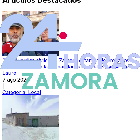
Artículos Destacados
“Los guardias civiles de Zamora estamos destrozados”:
la conmoción en la Comandancia tras el asesinato de
Laura
7 ago 2026
|
Categoría:
Local