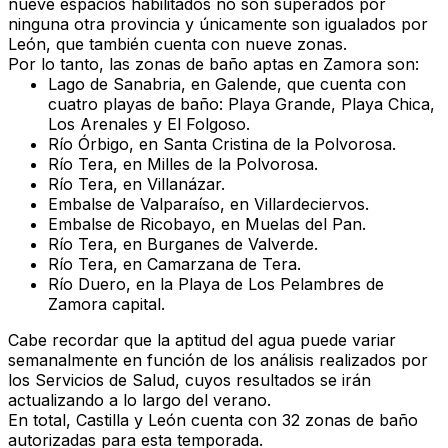
nueve espacios habilitados
no son superados por
ninguna otra provincia y únicamente son igualados por
León
, que también cuenta con nueve zonas.
Por lo tanto, las
zonas de baño aptas en Zamora
son:
Lago de Sanabria, en Galende
, que cuenta con
cuatro playas de baño:
Playa Grande, Playa Chica,
Los Arenales y El Folgoso
.
Río Órbigo
, en
Santa Cristina de la Polvorosa
.
Río Tera
, en
Milles de la Polvorosa
.
Río Tera
, en
Villanázar
.
Embalse de Valparaíso
, en
Villardeciervos
.
Embalse de Ricobayo
, en
Muelas del Pan
.
Río Tera
, en
Burganes de Valverde
.
Río Tera
, en
Camarzana de Tera
.
Río Duero
, en la
Playa de Los Pelambres de
Zamora capital
.
Cabe recordar que la
aptitud del agua puede variar
semanalmente
en función de los análisis realizados por
los
Servicios de Salud
, cuyos resultados se irán
actualizando a lo largo del verano.
En total,
Castilla y León cuenta con 32 zonas de baño
autorizadas
para esta temporada.