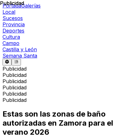
Publicidad
Publicidad
Portada
Galerías
Local
Sucesos
Provincia
Deportes
Cultura
Campo
Castilla y León
Semana Santa
Publicidad
Publicidad
Publicidad
Publicidad
Publicidad
Publicidad
Estas son las zonas de baño
autorizadas en Zamora para el
verano 2026