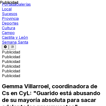
Publicidad
Publicidad
Portada
Galerías
Local
Sucesos
Provincia
Deportes
Cultura
Campo
Castilla y León
Semana Santa
Publicidad
Publicidad
Publicidad
Publicidad
Publicidad
Publicidad
Gemma Villarroel, coordinadora de
Cs en CyL: "Guarido está abusando
de su mayoría absoluta para sacar