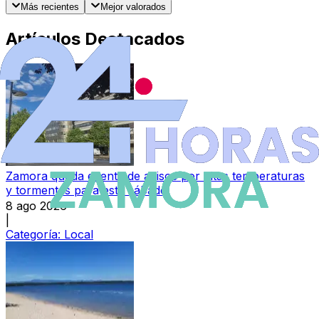
Más recientes
Mejor valorados
Artículos Destacados
Zamora queda exenta de avisos por altas temperaturas
y tormentas para este sábado
8 ago 2026
|
Categoría:
Local