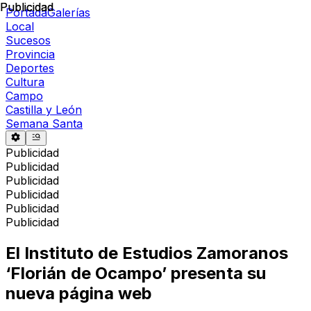
Publicidad
Publicidad
Portada
Galerías
Local
Sucesos
Provincia
Deportes
Cultura
Campo
Castilla y León
Semana Santa
Publicidad
Publicidad
Publicidad
Publicidad
Publicidad
Publicidad
El Instituto de Estudios Zamoranos
‘Florián de Ocampo’ presenta su
nueva página web