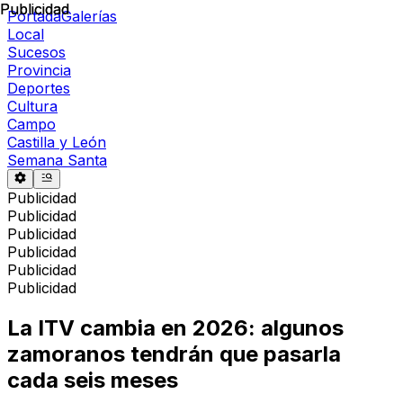
Publicidad
Publicidad
Portada
Galerías
Local
Sucesos
Provincia
Deportes
Cultura
Campo
Castilla y León
Semana Santa
Publicidad
Publicidad
Publicidad
Publicidad
Publicidad
Publicidad
La ITV cambia en 2026: algunos
zamoranos tendrán que pasarla
cada seis meses