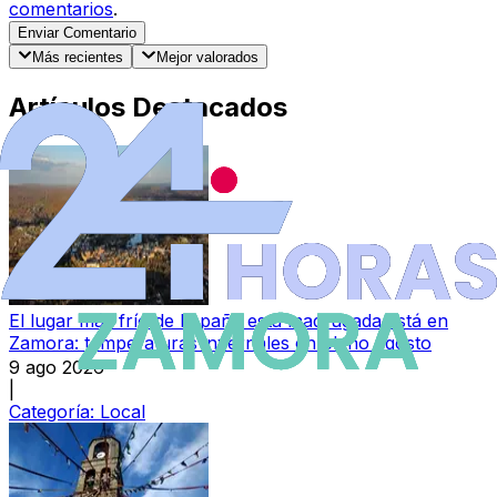
comentarios
.
Enviar Comentario
Más recientes
Mejor valorados
Artículos Destacados
El lugar más frío de España esta madrugada está en
Zamora: temperaturas invernales en pleno agosto
9 ago 2026
|
Categoría:
Local