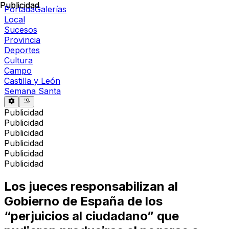
Publicidad
Publicidad
Portada
Galerías
Local
Sucesos
Provincia
Deportes
Cultura
Campo
Castilla y León
Semana Santa
Publicidad
Publicidad
Publicidad
Publicidad
Publicidad
Publicidad
Los jueces responsabilizan al
Gobierno de España de los
“perjuicios al ciudadano” que