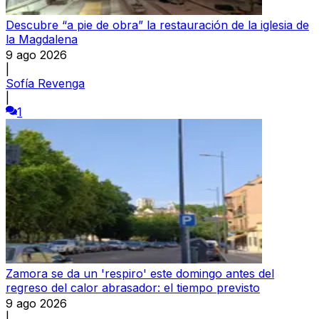
Descubre “a pie de obra” la restauración de la iglesia de
la Magdalena
9 ago 2026
|
Sofía Revenga
|
1
Zamora se da un 'respiro' este domingo antes del
regreso del calor abrasador: el tiempo previsto
9 ago 2026
|