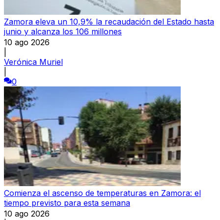
Zamora eleva un 10,9% la recaudación del Estado hasta
junio y alcanza los 106 millones
10 ago 2026
|
Verónica Muriel
|
0
Comienza el ascenso de temperaturas en Zamora: el
tiempo previsto para esta semana
10 ago 2026