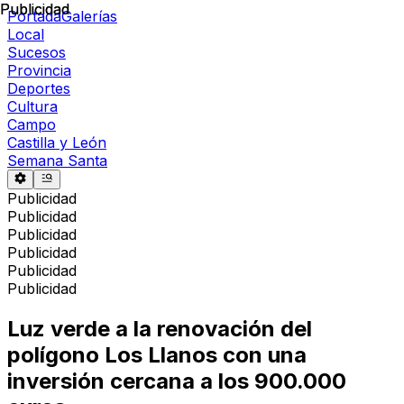
Publicidad
Publicidad
Portada
Galerías
Local
Sucesos
Provincia
Deportes
Cultura
Campo
Castilla y León
Semana Santa
Publicidad
Publicidad
Publicidad
Publicidad
Publicidad
Publicidad
Luz verde a la renovación del
polígono Los Llanos con una
inversión cercana a los 900.000