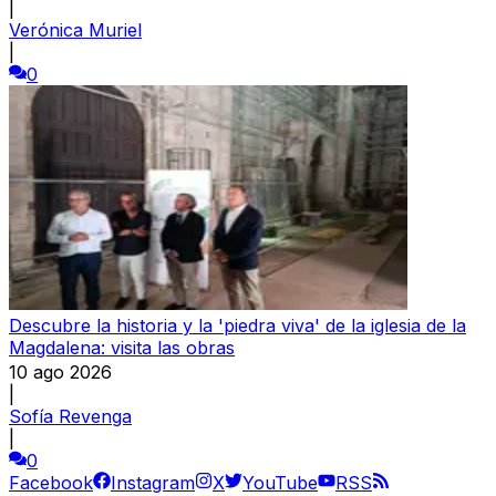
|
Verónica Muriel
|
0
Descubre la historia y la 'piedra viva' de la iglesia de la
Magdalena: visita las obras
10 ago 2026
|
Sofía Revenga
|
0
Facebook
Instagram
X
YouTube
RSS