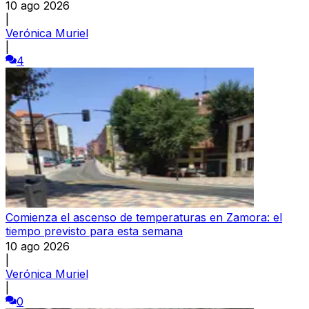
10 ago 2026
|
Verónica Muriel
|
4
Comienza el ascenso de temperaturas en Zamora: el
tiempo previsto para esta semana
10 ago 2026
|
Verónica Muriel
|
0