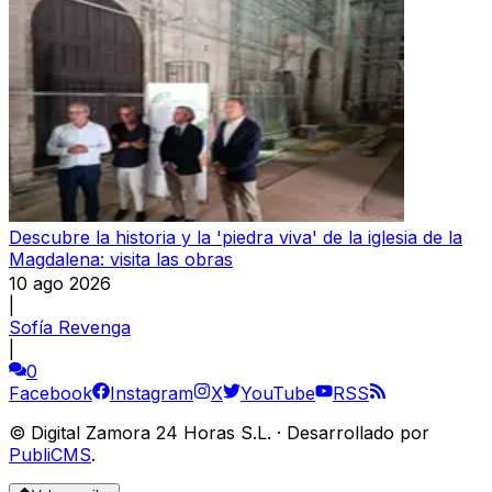
Descubre la historia y la 'piedra viva' de la iglesia de la
Magdalena: visita las obras
10 ago 2026
|
Sofía Revenga
|
0
Facebook
Instagram
X
YouTube
RSS
©
Digital Zamora 24 Horas S.L.
·
Desarrollado por
PubliCMS
.