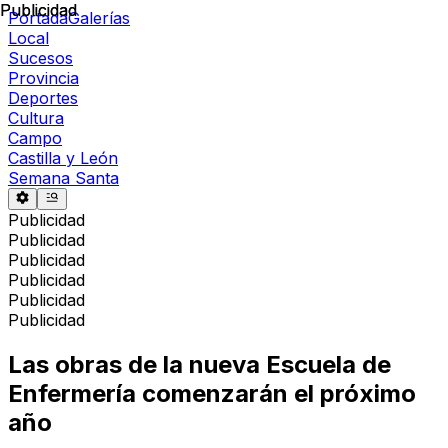
Publicidad
Publicidad
Portada
Galerías
Local
Sucesos
Provincia
Deportes
Cultura
Campo
Castilla y León
Semana Santa
Publicidad
Publicidad
Publicidad
Publicidad
Publicidad
Publicidad
Las obras de la nueva Escuela de
Enfermería comenzarán el próximo
año