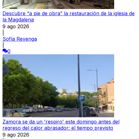
Descubre “a pie de obra” la restauración de la iglesia de
la Magdalena
9 ago 2026
|
Sofía Revenga
|
0
Zamora se da un 'respiro' este domingo antes del
regreso del calor abrasador: el tiempo previsto
9 ago 2026