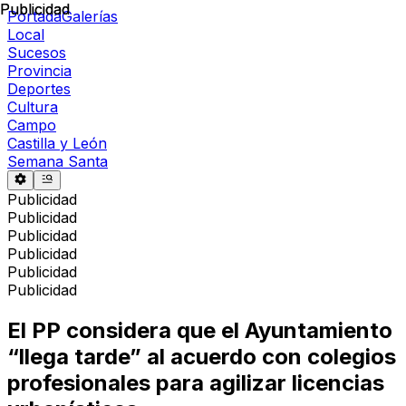
Publicidad
Publicidad
Portada
Galerías
Local
Sucesos
Provincia
Deportes
Cultura
Campo
Castilla y León
Semana Santa
Publicidad
Publicidad
Publicidad
Publicidad
Publicidad
Publicidad
El PP considera que el Ayuntamiento
“llega tarde” al acuerdo con colegios
profesionales para agilizar licencias