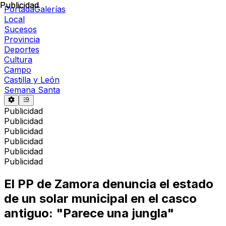
Publicidad
Publicidad
Portada
Galerías
Local
Sucesos
Provincia
Deportes
Cultura
Campo
Castilla y León
Semana Santa
Publicidad
Publicidad
Publicidad
Publicidad
Publicidad
Publicidad
El PP de Zamora denuncia el estado
de un solar municipal en el casco
antiguo: "Parece una jungla"