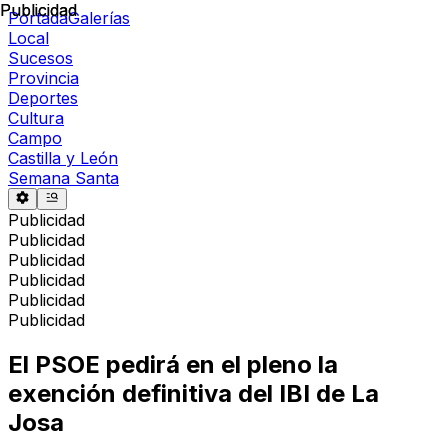
Publicidad
Publicidad
Portada
Galerías
Local
Sucesos
Provincia
Deportes
Cultura
Campo
Castilla y León
Semana Santa
Publicidad
Publicidad
Publicidad
Publicidad
Publicidad
Publicidad
El PSOE pedirá en el pleno la
exención definitiva del IBI de La
Josa