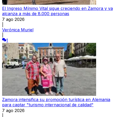
El Ingreso Mínimo Vital sigue creciendo en Zamora y ya
alcanza a más de 8.000 personas
7 ago 2026
|
Verónica Muriel
|
1
Zamora intensifica su promoción turística en Alemania
para captar "turismo internacional de calidad"
7 ago 2026
|