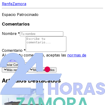
Renfe
Zamora
Espacio Patrocinado
Comentarios
Nombre
*
Comentario
*
Al enviar tu comentario, aceptas las
normas de
comentarios
.
Enviar Comentario
Más recientes
Mejor valorados
Artículos Destacados