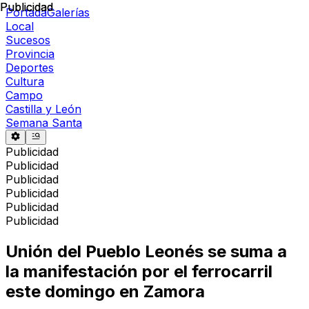
Publicidad
Publicidad
Portada
Galerías
Local
Sucesos
Provincia
Deportes
Cultura
Campo
Castilla y León
Semana Santa
Publicidad
Publicidad
Publicidad
Publicidad
Publicidad
Publicidad
Unión del Pueblo Leonés se suma a
la manifestación por el ferrocarril
este domingo en Zamora