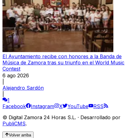
El Ayuntamiento recibe con honores a la Banda de
Música de Zamora tras su triunfo en el World Music
Contest
6 ago 2026
|
Alejandro Sardón
|
1
Facebook
Instagram
X
YouTube
RSS
©
Digital Zamora 24 Horas S.L.
·
Desarrollado por
PubliCMS
.
Volver arriba