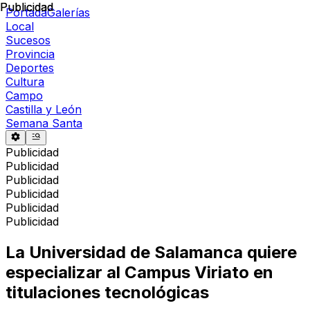
Publicidad
Publicidad
Portada
Galerías
Local
Sucesos
Provincia
Deportes
Cultura
Campo
Castilla y León
Semana Santa
Publicidad
Publicidad
Publicidad
Publicidad
Publicidad
Publicidad
La Universidad de Salamanca quiere
especializar al Campus Viriato en
titulaciones tecnológicas