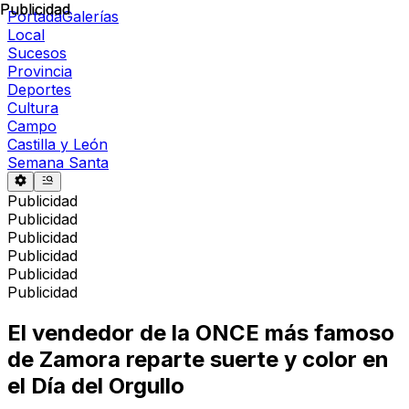
Publicidad
Publicidad
Portada
Galerías
Local
Sucesos
Provincia
Deportes
Cultura
Campo
Castilla y León
Semana Santa
Publicidad
Publicidad
Publicidad
Publicidad
Publicidad
Publicidad
El vendedor de la ONCE más famoso
de Zamora reparte suerte y color en
el Día del Orgullo