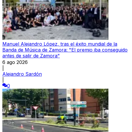
Manuel Alejandro López, tras el éxito mundial de la
Banda de Música de Zamora: "El premio iba conseguido
antes de salir de Zamora"
6 ago 2026
|
Alejandro Sardón
|
0