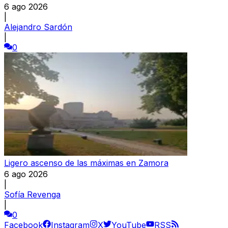
6 ago 2026
|
Alejandro Sardón
|
0
Ligero ascenso de las máximas en Zamora
6 ago 2026
|
Sofía Revenga
|
0
Facebook
Instagram
X
YouTube
RSS