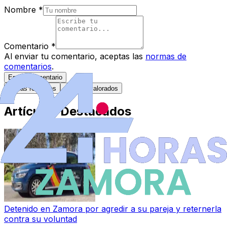
Nombre
*
Comentario
*
Al enviar tu comentario, aceptas las
normas de
comentarios
.
Enviar Comentario
Más recientes
Mejor valorados
Artículos Destacados
Detenido en Zamora por agredir a su pareja y reternerla
contra su voluntad