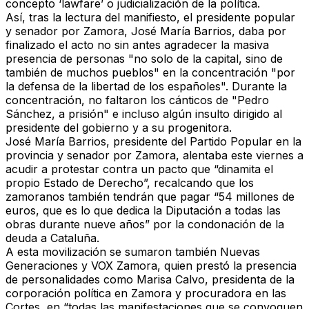
concepto ‘lawfare’ o
judicialización de la política.
Así, tras la lectura del manifiesto, el presidente popular
y senador por Zamora, José María Barrios,
daba por
finalizado el acto no sin antes agradecer la masiva
presencia de personas
"no solo de la capital, sino de
también de muchos pueblos" en la concentración "por
la defensa de la libertad de los españoles". Durante la
concentración, no faltaron los cánticos de "Pedro
Sánchez, a prisión" e incluso algún insulto dirigido al
presidente del gobierno y a su progenitora.
José María Barrios
, presidente del Partido Popular en la
provincia y senador por Zamora, alentaba este viernes a
acudir a protestar contra un pacto que
“dinamita el
propio Estado de Derecho
”, recalcando que los
zamoranos también tendrán que pagar “54 millones de
euros, que es lo que dedica la Diputación a todas las
obras durante nueve años” por la condonación de la
deuda a Cataluña.
A esta movilización se sumaron también Nuevas
Generaciones y VOX Zamora
, quien prestó la presencia
de personalidades como
Marisa Calvo
, presidenta de la
corporación política en Zamora y procuradora en las
Cortes, en “todas las manifestaciones que se convoquen