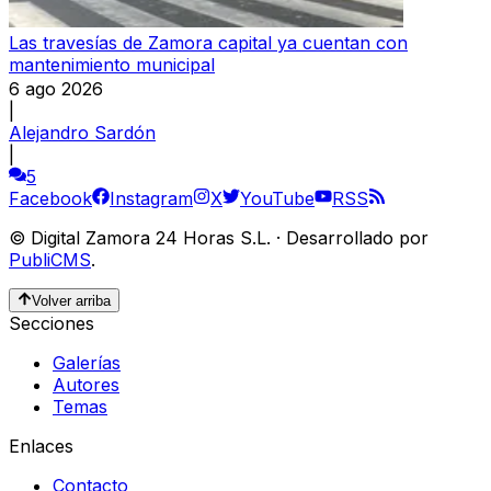
Las travesías de Zamora capital ya cuentan con
mantenimiento municipal
6 ago 2026
|
Alejandro Sardón
|
5
Facebook
Instagram
X
YouTube
RSS
©
Digital Zamora 24 Horas S.L.
·
Desarrollado por
PubliCMS
.
Volver arriba
Secciones
Galerías
Autores
Temas
Enlaces
Contacto