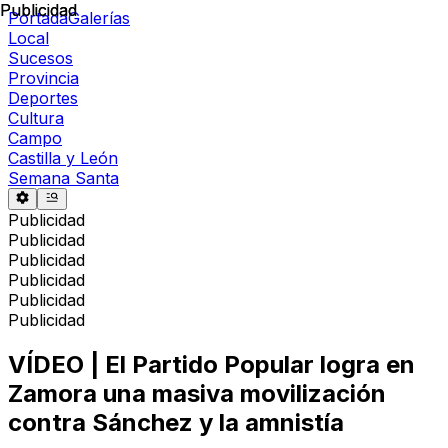
Publicidad
Publicidad
Portada
Galerías
Local
Sucesos
Provincia
Deportes
Cultura
Campo
Castilla y León
Semana Santa
Publicidad
Publicidad
Publicidad
Publicidad
Publicidad
Publicidad
VÍDEO | El Partido Popular logra en
Zamora una masiva movilización
contra Sánchez y la amnistía