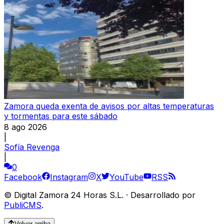
Zamora queda exenta de avisos por altas temperaturas
y tormentas para este sábado
8 ago 2026
|
Sofía Revenga
|
0
Facebook
Instagram
X
YouTube
RSS
©
Digital Zamora 24 Horas S.L.
·
Desarrollado por
PubliCMS
.
Volver arriba