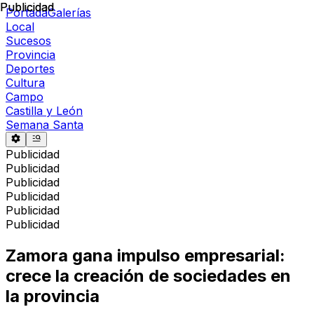
Publicidad
Publicidad
Portada
Galerías
Local
Sucesos
Provincia
Deportes
Cultura
Campo
Castilla y León
Semana Santa
Publicidad
Publicidad
Publicidad
Publicidad
Publicidad
Publicidad
Zamora gana impulso empresarial:
crece la creación de sociedades en
la provincia