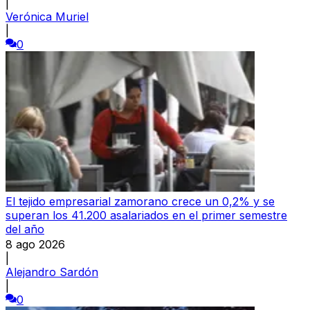
|
Verónica Muriel
|
0
El tejido empresarial zamorano crece un 0,2% y se
superan los 41.200 asalariados en el primer semestre
del año
8 ago 2026
|
Alejandro Sardón
|
0