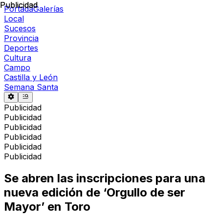
Publicidad
Publicidad
Portada
Galerías
Local
Sucesos
Provincia
Deportes
Cultura
Campo
Castilla y León
Semana Santa
Publicidad
Publicidad
Publicidad
Publicidad
Publicidad
Publicidad
Se abren las inscripciones para una
nueva edición de ‘Orgullo de ser
Mayor’ en Toro