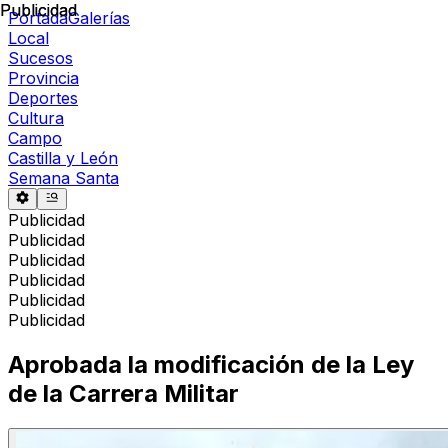
Publicidad
Publicidad
Portada
Galerías
Local
Sucesos
Provincia
Deportes
Cultura
Campo
Castilla y León
Semana Santa
Publicidad
Publicidad
Publicidad
Publicidad
Publicidad
Publicidad
Aprobada la modificación de la Ley
de la Carrera Militar