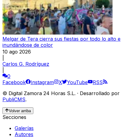
Melgar de Tera cierra sus fiestas por todo lo alto e
inundándose de color
10 ago 2026
|
Carlos G. Rodríguez
|
0
Facebook
Instagram
X
YouTube
RSS
©
Digital Zamora 24 Horas S.L.
·
Desarrollado por
PubliCMS
.
Volver arriba
Secciones
Galerías
Autores