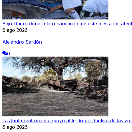
Bajo Duero donará la recaudación de este mes a los afect
6 ago 2026
|
Alejandro Sardón
|
0
La Junta reafirma su apoyo al tejido productivo de las zo
6 ago 2026