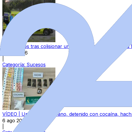
Dos heridos tras colisionar un camión y un turismo en la
6 ago 2026
|
Categoría:
Sucesos
VÍDEO | Un joven zamorano, detenido con cocaína, hachís
6 ago 2026
|