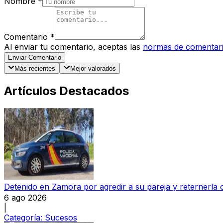
Nombre
*
Comentario
*
Al enviar tu comentario, aceptas las
normas de comentar
Enviar Comentario
Más recientes
Mejor valorados
Artículos Destacados
Detenido en Zamora por agredir a su pareja y reternerla 
6 ago 2026
|
Categoría:
Sucesos