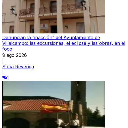
Denuncian la “inacción” del Ayuntamiento de
Villalcampo: las excursiones, el eclipse y las obras, en el
foco
9 ago 2026
|
Sofía Revenga
|
1