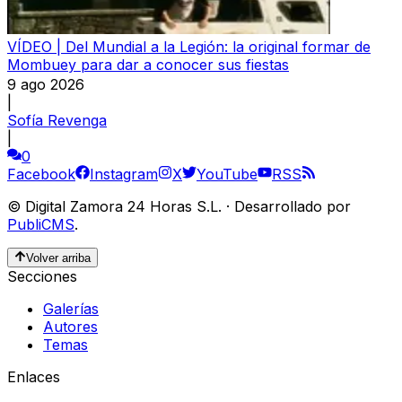
VÍDEO | Del Mundial a la Legión: la original formar de
Mombuey para dar a conocer sus fiestas
9 ago 2026
|
Sofía Revenga
|
0
Facebook
Instagram
X
YouTube
RSS
©
Digital Zamora 24 Horas S.L.
·
Desarrollado por
PubliCMS
.
Volver arriba
Secciones
Galerías
Autores
Temas
Enlaces