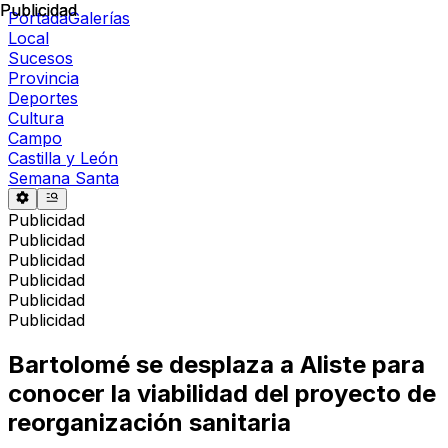
Publicidad
Publicidad
Portada
Galerías
Local
Sucesos
Provincia
Deportes
Cultura
Campo
Castilla y León
Semana Santa
Publicidad
Publicidad
Publicidad
Publicidad
Publicidad
Publicidad
Bartolomé se desplaza a Aliste para
conocer la viabilidad del proyecto de
reorganización sanitaria