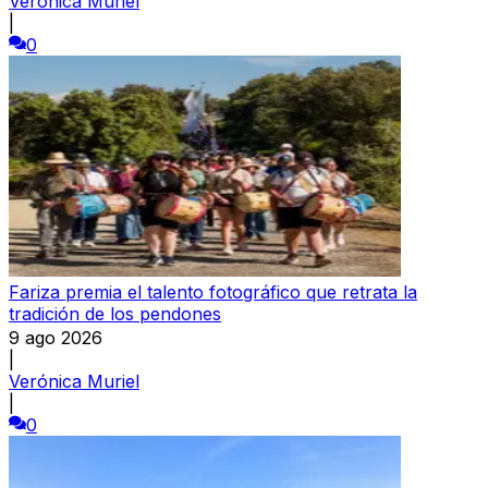
Verónica Muriel
|
0
Fariza premia el talento fotográfico que retrata la
tradición de los pendones
9 ago 2026
|
Verónica Muriel
|
0