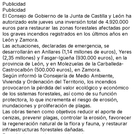
Publicidad
Publicidad
El
Consejo de Gobierno de la Junta de Castilla y León
ha
autorizado este jueves una inversión total de
4.920.000
euros
para restaurar las zonas forestales afectadas por
los graves incendios registrados en los últimos años en
León y Zamora
.
Las actuaciones, declaradas de
emergencia
, se
desarrollarán en
Anllares (1,14 millones de euros)
,
Yeres
(2,35 millones)
y
Fasgar-Igüeña (930.000 euros)
, en la
provincia de León, y en
Molezuelas de la Carballeda-
Castrocalbón (500.000 euros)
, en Zamora.
Según informó la
Consejería de Medio Ambiente,
Vivienda y Ordenación del Territorio
, los incendios
provocaron la pérdida del valor ecológico y económico
de los sistemas forestales, así como de su función
protectora, lo que incrementa el riesgo de
erosión,
inundaciones y proliferación de plagas
.
Las obras tienen como objetivos
reducir el aporte de
cenizas
,
prevenir plagas
,
controlar la erosión
,
favorecer
la regeneración natural
de la flora y fauna, y
restaurar
infraestructuras forestales dañadas
.