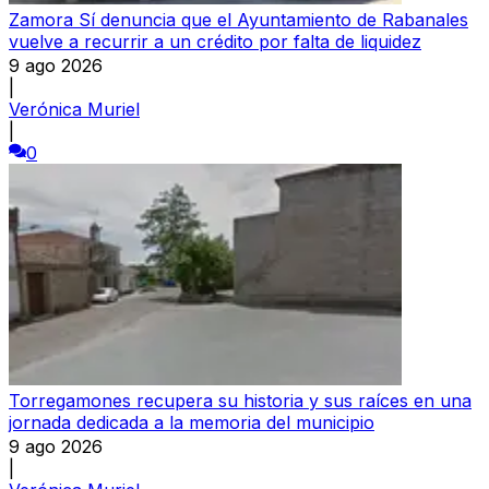
Zamora Sí denuncia que el Ayuntamiento de Rabanales
vuelve a recurrir a un crédito por falta de liquidez
9 ago 2026
|
Verónica Muriel
|
0
Torregamones recupera su historia y sus raíces en una
jornada dedicada a la memoria del municipio
9 ago 2026
|