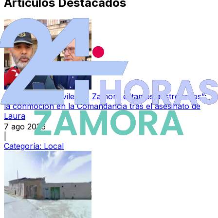
Artículos Destacados
“Los guardias civiles de Zamora estamos destrozados”:
la conmoción en la Comandancia tras el asesinato de
Laura
7 ago 2026
|
Categoría:
Local