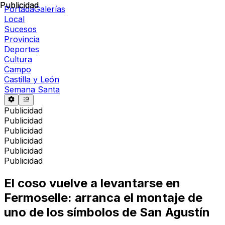
Publicidad
Publicidad
Portada
Galerías
Local
Sucesos
Provincia
Deportes
Cultura
Campo
Castilla y León
Semana Santa
Publicidad
Publicidad
Publicidad
Publicidad
Publicidad
Publicidad
El coso vuelve a levantarse en
Fermoselle: arranca el montaje de
uno de los símbolos de San Agustín