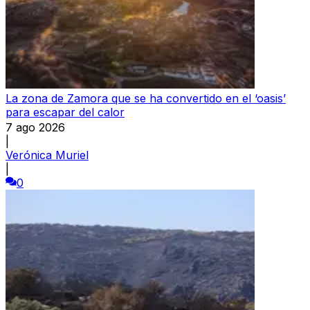
La zona de Zamora que se ha convertido en el ‘oasis’
para escapar del calor
7 ago 2026
|
Verónica Muriel
|
0