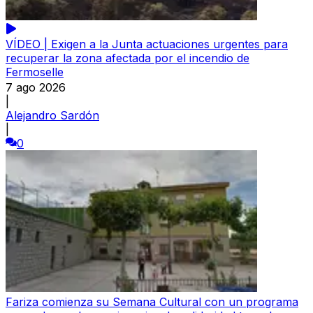
VÍDEO | Exigen a la Junta actuaciones urgentes para
recuperar la zona afectada por el incendio de
Fermoselle
7 ago 2026
|
Alejandro Sardón
|
0
Fariza comienza su Semana Cultural con un programa