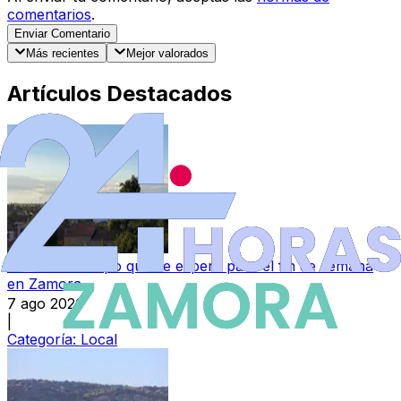
comentarios
.
Enviar Comentario
Más recientes
Mejor valorados
Artículos Destacados
Este es el tiempo que se espera para el fin de semana
en Zamora
7 ago 2026
|
Categoría:
Local