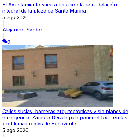
El Ayuntamiento saca a licitación la remodelación
integral de la plaza de Santa Marina
5 ago 2026
|
Alejandro Sardón
|
0
Calles sucias, barreras arquitectónicas y sin planes de
emergencia: Zamora Decide pide poner el foco en los
problemas reales de Benavente
5 ago 2026
|