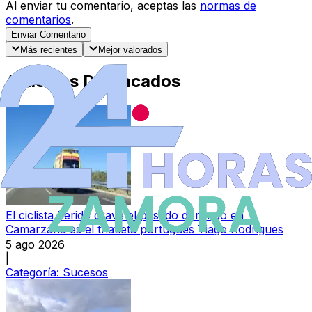
Al enviar tu comentario, aceptas las
normas de
comentarios
.
Enviar Comentario
Más recientes
Mejor valorados
Artículos Destacados
El ciclista herido grave el pasado domingo en
Camarzana es el triatleta portugués Tiago Rodrigues
5 ago 2026
|
Categoría:
Sucesos