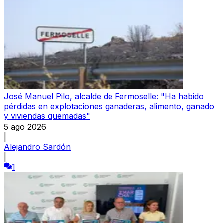
José Manuel Pilo, alcalde de Fermoselle: "Ha habido
pérdidas en explotaciones ganaderas, alimento, ganado
y viviendas quemadas"
5 ago 2026
|
Alejandro Sardón
|
1