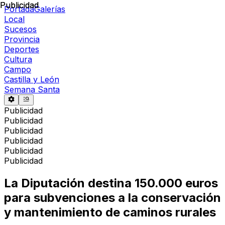
Publicidad
Publicidad
Portada
Galerías
Local
Sucesos
Provincia
Deportes
Cultura
Campo
Castilla y León
Semana Santa
Publicidad
Publicidad
Publicidad
Publicidad
Publicidad
Publicidad
La Diputación destina 150.000 euros
para subvenciones a la conservación
y mantenimiento de caminos rurales