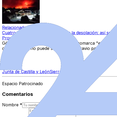
Relacionado
Cuatro años del inicio del horror y la desolación: así se vi
Provincia
·
15 jun 2026
Gómez concluyó reclamando para la comarca "el mismo trat
con Portugal, no puede suponer un agravio para sus vec
Temas
Junta de Castilla y León
Sierra de la Culebra
Espacio Patrocinado
Comentarios
Nombre
*