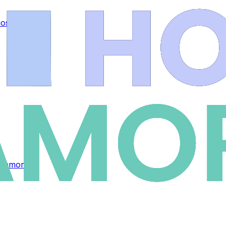
ios
.
n Zamora