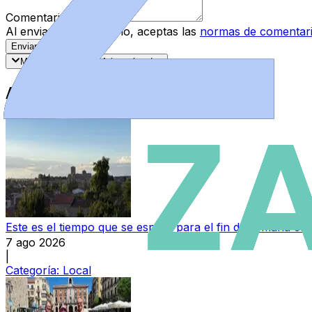
Comentario
*
Al enviar tu comentario, aceptas las
normas de comentar
Enviar Comentario
Más recientes
Mejor valorados
Artículos Destacados
Este es el tiempo que se espera para el fin de semana e
7 ago 2026
|
Categoría:
Local