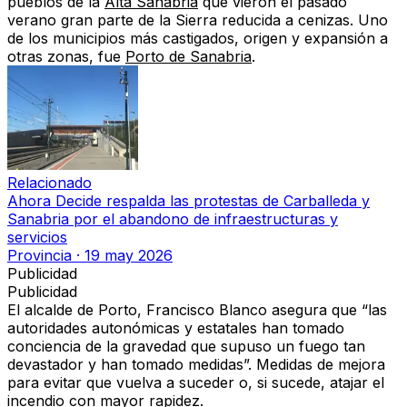
pueblos de la
Alta Sanabria
que vieron el pasado
verano gran parte de la Sierra reducida a cenizas. Uno
de los municipios
más castigados, origen y expansión a
otras zonas,
fue
Porto de Sanabria
.
Relacionado
Ahora Decide respalda las protestas de Carballeda y
Sanabria por el abandono de infraestructuras y
servicios
Provincia
·
19 may 2026
Publicidad
Publicidad
El
alcalde de Porto, Francisco Blanco
asegura que
“las
autoridades autonómicas y estatales han tomado
conciencia de la gravedad
que supuso un fuego tan
devastador y han tomado medidas”.
Medidas de mejora
para evitar que vuelva a suceder
o, si sucede, atajar el
incendio con mayor rapidez.