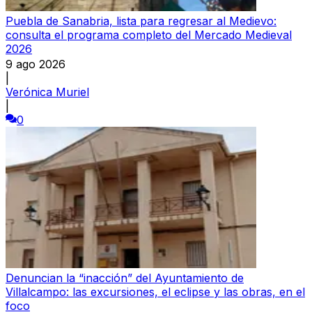
Puebla de Sanabria, lista para regresar al Medievo:
consulta el programa completo del Mercado Medieval
2026
9 ago 2026
|
Verónica Muriel
|
0
Denuncian la “inacción” del Ayuntamiento de
Villalcampo: las excursiones, el eclipse y las obras, en el
foco