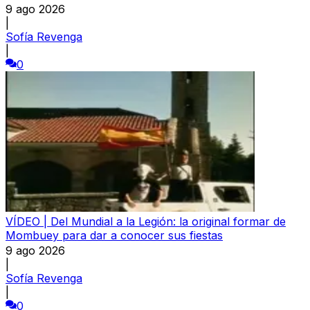
9 ago 2026
|
Sofía Revenga
|
0
VÍDEO | Del Mundial a la Legión: la original formar de
Mombuey para dar a conocer sus fiestas
9 ago 2026
|
Sofía Revenga
|
0