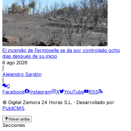
El incendio de Fermoselle se da por controlado ocho
días después de su inicio
6 ago 2026
|
Alejandro Sardón
|
0
Facebook
Instagram
X
YouTube
RSS
©
Digital Zamora 24 Horas S.L.
·
Desarrollado por
PubliCMS
.
Volver arriba
Secciones