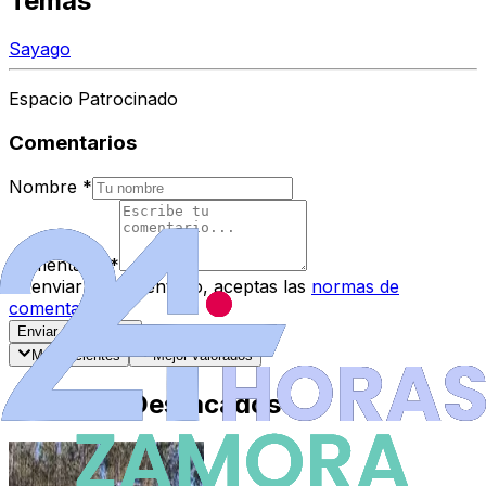
Temas
Sayago
Espacio Patrocinado
Comentarios
Nombre
*
Comentario
*
Al enviar tu comentario, aceptas las
normas de
comentarios
.
Enviar Comentario
Más recientes
Mejor valorados
Artículos Destacados