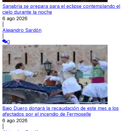
Sanabria se prepara para el eclipse contemplando el
cielo durante la noche
6 ago 2026
|
Alejandro Sardón
|
0
Bajo Duero donará la recaudación de este mes a los
afectados por el incendio de Fermoselle
6 ago 2026
|