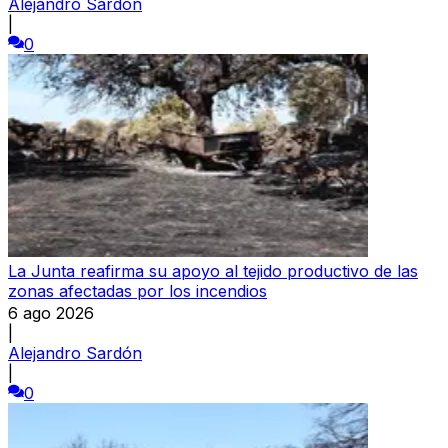
Alejandro Sardón
|
0
La Junta reafirma su apoyo al tejido productivo de las
zonas afectadas por los incendios
6 ago 2026
|
Alejandro Sardón
|
0