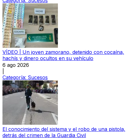
Categoría:
Sucesos
VÍDEO | Un joven zamorano, detenido con cocaína,
hachís y dinero ocultos en su vehículo
6 ago 2026
|
Categoría:
Sucesos
El conocimiento del sistema y el robo de una pistola,
detrás del crimen de la Guardia Civil