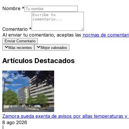
Nombre
*
Comentario
*
Al enviar tu comentario, aceptas las
normas de comentar
Enviar Comentario
Más recientes
Mejor valorados
Artículos Destacados
Zamora queda exenta de avisos por altas temperaturas y
8 ago 2026
|