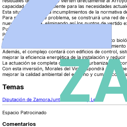
residuales del municipio se vierten directamente al Arroyo
capacidad resulta insuficiente para las necesidades actuale
Esta situación provoca incumplimientos de la normativa d
Para solucionar este problema, se construirá una red de c
nueva depuradora, eliminando así los puntos de vertido ex
Publicidad
Publicidad
La futura EDAR incorporará sistemas de tratamiento bioló
tratamiento de lodos mediante procesos de espesamiento 
Además, el complejo contará con edificios de control, sis
mejorar la eficiencia energética de la instalación y reduci
La actuación se completa con obras de urbanización, conex
Con esta inversión, Morales del Vino dispondrá por primer
mejorar la calidad ambiental del entorno y cumplir con las
Temas
Diputación de Zamora
Junta de Castilla y León
Espacio Patrocinado
Comentarios