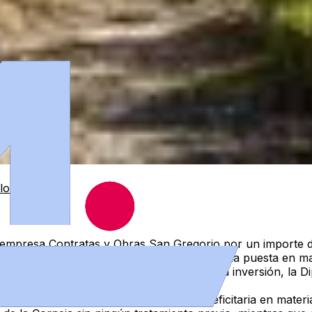
llones
a empresa Contratas y Obras San Gregorio por un importe 
s para la ejecución
y otros
24 meses para la puesta en mar
nes implicadas: la Junta aportará el 40% de la inversión, l
no presenta actualmente una situación deficitaria en mater