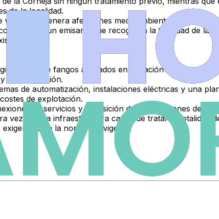
 de la Corneja sin ningún tratamiento previo
, mientras que 
s de la localidad.
e vertidos y genera afecciones medioambientales sobre el 
olectores y un emisario que recogerán la totalidad de las 
istentes.
gico mediante fangos activados en aireación prolongada, de
y deshidratación.
temas de automatización, instalaciones eléctricas y una
pla
r costes de explotación.
iones de servicios y reposición de las afecciones derivada
a vez de una infraestructura capaz de tratar la totalidad d
 exigencias de la normativa vigente.