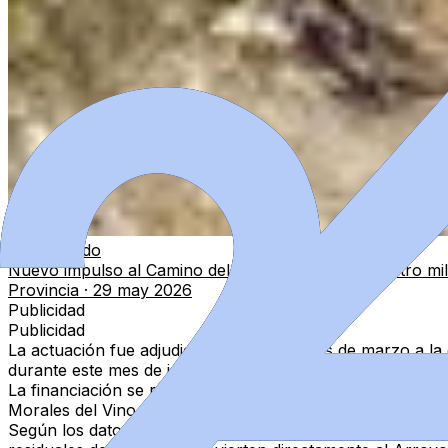
Relacionado
Nuevo impulso al Camino del Lobo con más de cuatro mi
Provincia
·
29 may 2026
Publicidad
Publicidad
La actuación fue adjudicada el pasado mes de marzo a l
durante este mes de junio. El plazo previsto es de
24 mese
La financiación se repartirá entre las tres administracio
Morales del Vino el 20% restante.
Según los datos recogidos en el proyecto, Morales del Vi