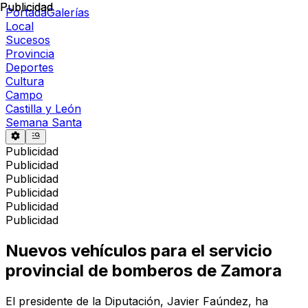
Publicidad
Publicidad
Portada
Galerías
Local
Sucesos
Provincia
Deportes
Cultura
Campo
Castilla y León
Semana Santa
Publicidad
Publicidad
Publicidad
Publicidad
Publicidad
Publicidad
Nuevos vehículos para el servicio
provincial de bomberos de Zamora
El presidente de la Diputación, Javier Faúndez, ha