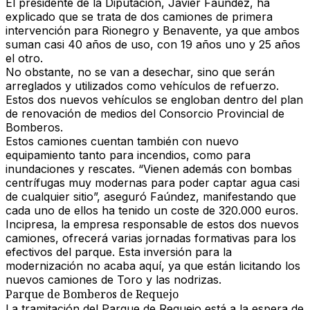
El
presidente de la Diputación, Javier Faúndez
, ha
explicado que se trata de
dos camiones de primera
intervención
para Rionegro y Benavente, ya que ambos
suman casi
40 años de uso
, con
19 años uno y 25 años
el otro
.
No obstante, no se van a desechar, sino que serán
arreglados y utilizados como vehículos de refuerzo
.
Estos dos nuevos vehículos se engloban dentro del
plan
de renovación de medios del Consorcio Provincial de
Bomberos
.
Estos camiones cuentan también con
nuevo
equipamiento
tanto para
incendios, como para
inundaciones y rescates
. “
Vienen además con bombas
centrífugas muy modernas para poder captar agua casi
de cualquier sitio
”, aseguró Faúndez, manifestando que
cada uno de ellos ha tenido un coste de 320.000 euros
.
Incipresa
, la empresa responsable de estos dos nuevos
camiones, ofrecerá
varias jornadas formativas
para los
efectivos del parque. Esta
inversión para la
modernización
no acaba aquí, ya que están
licitando los
nuevos camiones de Toro y las nodrizas
.
Parque de Bomberos de Requejo
La
tramitación del Parque de Requejo
está a la espera de