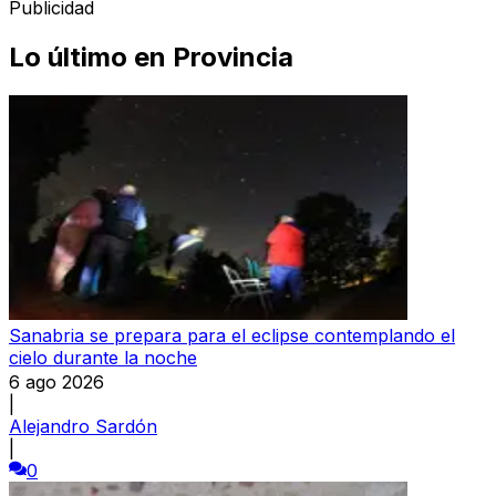
Publicidad
Lo último en
Provincia
Sanabria se prepara para el eclipse contemplando el
cielo durante la noche
6 ago 2026
|
Alejandro Sardón
|
0