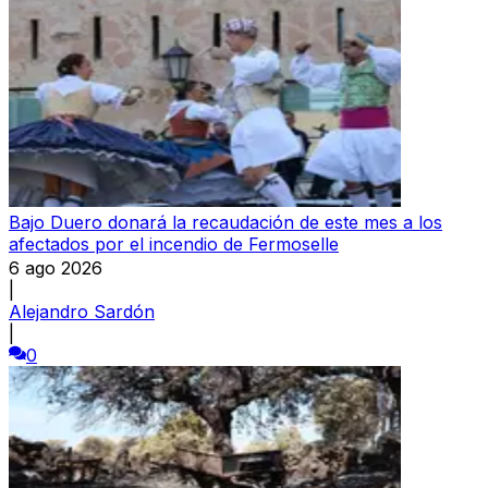
Bajo Duero donará la recaudación de este mes a los
afectados por el incendio de Fermoselle
6 ago 2026
|
Alejandro Sardón
|
0