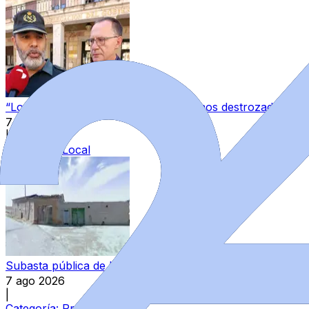
“Los guardias civiles de Zamora estamos destrozados”: l
7 ago 2026
|
Categoría:
Local
Subasta pública de bienes del Estado en Zamora: varios in
7 ago 2026
|
Categoría:
Provincia