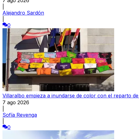
7 ago 2026
|
Alejandro Sardón
|
0
Villaralbo empieza a inundarse de color con el reparto d
7 ago 2026
|
Sofía Revenga
|
0