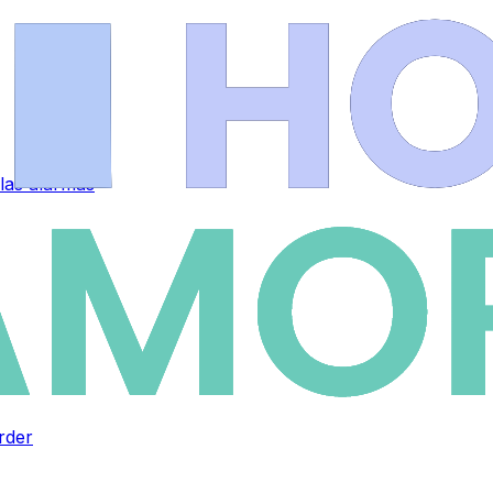
 las alarmas
rder