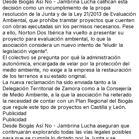
Desde
Biogás Así No - Jambrina Lucha
califican esta
decisión como un
incumplimiento de la propia
resolución de la Junta y de la Ley 21/2013 de Evaluación
Ambiental
, que prohíbe tramitar proyectos que cuenten
con obras ejecutadas sin los permisos necesarios. Pese
a ello,
Norton Dos Ibérica ha vuelto a presentar su
proyecto para evaluación ambiental
, lo que la
asociación considera un nuevo intento de
“eludir la
legislación vigente”
.
El colectivo se pregunta por qué la administración
autonómica, encargada de velar por la protección del
medio ambiente,
no exige a la empresa la restauración
de los terrenos
a su estado original.
La nueva reclamación ha sido enviada tanto a la
Delegación Territorial de Zamora
como a la
Consejería
de Medio Ambiente
, a la que la asociación ha reiterado
la necesidad de contar con un
Plan Regional del Biogás
que regule este tipo de proyectos en Castilla y León.
Publicidad
Publicidad
Desde
Biogás Así No - Jambrina Lucha
aseguran que
continuarán explorando todas las vías legales posibles
para que se cumpla lo dictado por la Junta y
se