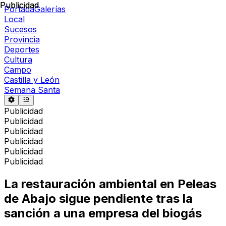
Publicidad
Publicidad
Portada
Galerías
Local
Sucesos
Provincia
Deportes
Cultura
Campo
Castilla y León
Semana Santa
Publicidad
Publicidad
Publicidad
Publicidad
Publicidad
Publicidad
La restauración ambiental en Peleas
de Abajo sigue pendiente tras la
sanción a una empresa del biogás