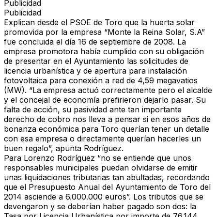
Publicidad
Publicidad
Explican desde el PSOE de Toro que la huerta solar
promovida por la empresa “Monte la Reina Solar, S.A”
fue concluida el día 16 de septiembre de 2008. La
empresa promotora había cumplido con su obligación
de presentar en el Ayuntamiento las solicitudes de
licencia urbanística y de apertura para instalación
fotovoltaica para conexión a red de 4,59 megavatios
(MW). “La empresa actuó correctamente pero el alcalde
y el concejal de economía prefirieron dejarlo pasar. Su
falta de acción, su pasividad ante tan importante
derecho de cobro nos lleva a pensar si en esos años de
bonanza económica para Toro querían tener un detalle
con esa empresa o directamente querían hacerles un
buen regalo”, apunta Rodríguez.
Para Lorenzo Rodríguez “no se entiende que unos
responsables municipales puedan olvidarse de emitir
unas liquidaciones tributarias tan abultadas, recordando
que el Presupuesto Anual del Ayuntamiento de Toro del
2014 asciende a 6.000.000 euros”. Los tributos que se
devengaron y se deberían haber pagado son dos: la
Tasa por Licencia Urbanística por importe de 76.144