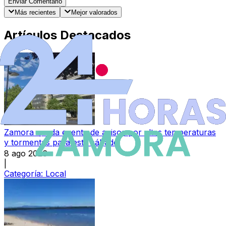
Enviar Comentario
Más recientes
Mejor valorados
Artículos Destacados
Zamora queda exenta de avisos por altas temperaturas
y tormentas para este sábado
8 ago 2026
|
Categoría:
Local