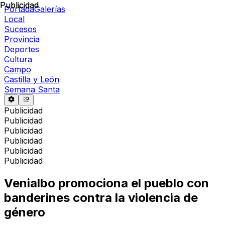
Publicidad
Publicidad
Portada
Galerías
Local
Sucesos
Provincia
Deportes
Cultura
Campo
Castilla y León
Semana Santa
Publicidad
Publicidad
Publicidad
Publicidad
Publicidad
Publicidad
Venialbo promociona el pueblo con
banderines contra la violencia de
género