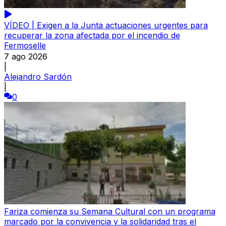
VÍDEO | Exigen a la Junta actuaciones urgentes para
recuperar la zona afectada por el incendio de
Fermoselle
7 ago 2026
|
Alejandro Sardón
|
0
Fariza comienza su Semana Cultural con un programa
marcado por la convivencia y la solidaridad tras el