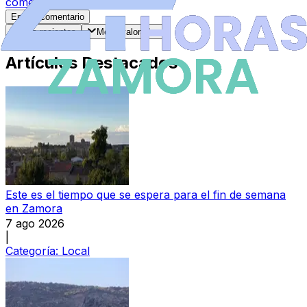
comentarios
.
Enviar Comentario
Más recientes
Mejor valorados
Artículos Destacados
Este es el tiempo que se espera para el fin de semana
en Zamora
7 ago 2026
|
Categoría:
Local