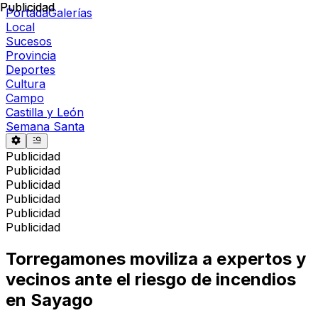
Publicidad
Publicidad
Portada
Galerías
Local
Sucesos
Provincia
Deportes
Cultura
Campo
Castilla y León
Semana Santa
Publicidad
Publicidad
Publicidad
Publicidad
Publicidad
Publicidad
Torregamones moviliza a expertos y
vecinos ante el riesgo de incendios
en Sayago