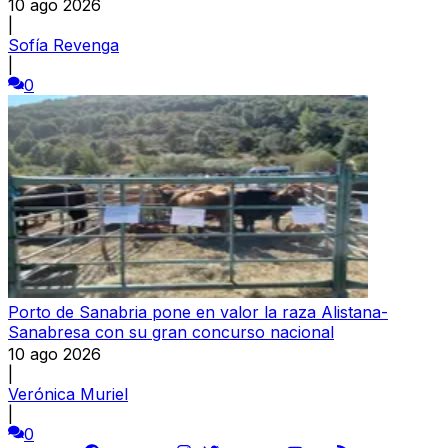
10 ago 2026
|
Sofía Revenga
|
0
Porto de Sanabria pone en valor la raza Alistana-
Sanabresa con su gran concurso nacional
10 ago 2026
|
Verónica Muriel
|
0