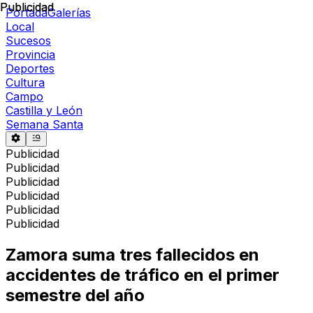
Publicidad
Publicidad
Portada
Galerías
Local
Sucesos
Provincia
Deportes
Cultura
Campo
Castilla y León
Semana Santa
Publicidad
Publicidad
Publicidad
Publicidad
Publicidad
Publicidad
Zamora suma tres fallecidos en
accidentes de tráfico en el primer
semestre del año