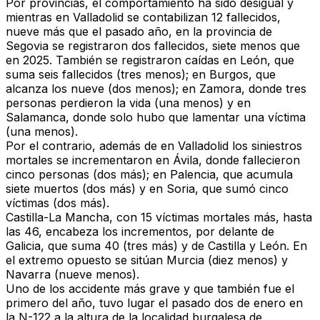
Por provincias, el comportamiento ha sido desigual y
mientras en Valladolid se contabilizan 12 fallecidos,
nueve más que el pasado año, en la provincia de
Segovia se registraron dos fallecidos, siete menos que
en 2025. También se registraron caídas en León, que
suma seis fallecidos (tres menos); en Burgos, que
alcanza los nueve (dos menos);
en Zamora, donde tres
personas perdieron la vida (una menos)
y en
Salamanca, donde solo hubo que lamentar una víctima
(una menos).
Por el contrario, además de en Valladolid los siniestros
mortales se incrementaron en Ávila, donde fallecieron
cinco personas (dos más); en Palencia, que acumula
siete muertos (dos más) y en Soria, que sumó cinco
víctimas (dos más).
Castilla-La Mancha, con 15 víctimas mortales más, hasta
las 46, encabeza los incrementos, por delante de
Galicia, que suma 40 (tres más) y de Castilla y León. En
el extremo opuesto se sitúan Murcia (diez menos) y
Navarra (nueve menos).
Uno de los accidente más grave y que también fue el
primero del año, tuvo lugar el pasado dos de enero en
la
N-122
a la altura de la localidad burgalesa de