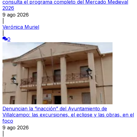
consulta el programa completo del Mercado Medieval
2026
9 ago 2026
|
Verónica Muriel
|
0
Denuncian la “inacción” del Ayuntamiento de
Villalcampo: las excursiones, el eclipse y las obras, en el
foco
9 ago 2026
|