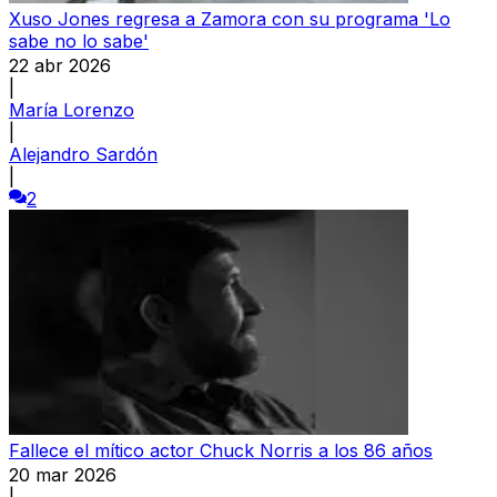
Xuso Jones regresa a Zamora con su programa 'Lo
sabe no lo sabe'
22 abr 2026
|
María Lorenzo
|
Alejandro Sardón
|
2
Fallece el mítico actor Chuck Norris a los 86 años
20 mar 2026
|