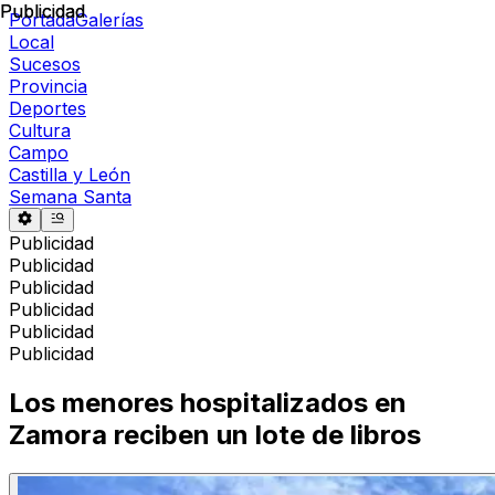
Publicidad
Publicidad
Portada
Galerías
Local
Sucesos
Provincia
Deportes
Cultura
Campo
Castilla y León
Semana Santa
Publicidad
Publicidad
Publicidad
Publicidad
Publicidad
Publicidad
Los menores hospitalizados en
Zamora reciben un lote de libros