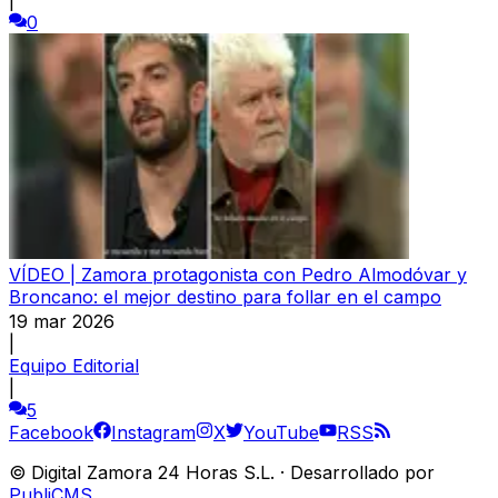
0
VÍDEO | Zamora protagonista con Pedro Almodóvar y
Broncano: el mejor destino para follar en el campo
19 mar 2026
|
Equipo Editorial
|
5
Facebook
Instagram
X
YouTube
RSS
©
Digital Zamora 24 Horas S.L.
·
Desarrollado por
PubliCMS
.