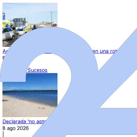
Accidente entre un coche y una moto en una rotonda de 
8 ago 2026
|
Categoría:
Sucesos
Declarada ‘no apta’ para el baño una zona autorizada de
8 ago 2026
|