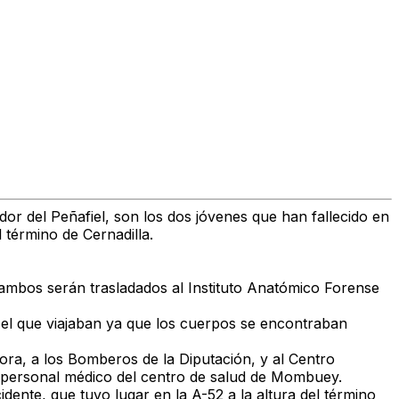
ador del
Peñafiel
, son los
dos jóvenes que han fallecido en
l término de
Cernadilla.
, ambos serán trasladados al Instituto Anatómico Forense
el que viajaban ya que los
cuerpos se encontraban
mora
, a los
Bomberos de la Diputación
, y al
Centro
personal médico del
centro de salud de Mombuey
.
idente, que tuvo lugar en la
A-52 a la altura del término