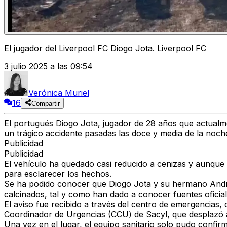
El jugador del Liverpool FC Diogo Jota. Liverpool FC
3 julio 2025 a las 09:54
Verónica Muriel
16
Compartir
El
portugués Diogo Jota
, jugador de
28 años
que actualme
un trágico accidente
pasadas las
doce y media de la noch
Publicidad
Publicidad
El vehículo ha quedado casi reducido a cenizas y
aunque s
para esclarecer los hechos.
Se ha podido conocer que Diogo Jota y su hermano And
calcinados
, tal y como han dado a conocer fuentes oficial
El aviso fue recibido a través del centro de emergencias, 
Coordinador de Urgencias (CCU) de Sacyl
, que desplazó 
Una vez en el lugar, el equipo sanitario solo pudo
confirm