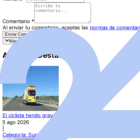
Comentario
*
Al enviar tu comentario, aceptas las
normas de comentar
Enviar Comentario
Más recientes
Mejor valorados
Artículos Destacados
El ciclista herido grave el pasado domingo en Camarzana e
5 ago 2026
|
Categoría:
Sucesos