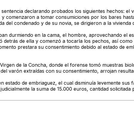
 sentencia
declarando probados
los siguientes hechos: el
, y
comenzaron a tomar consumiciones por los bares
hasta
a del condenado y de su novia, se dirigieron a la
vivienda 
ban durmiendo en la cama, el hombre,
aprovechando el est
ó detrás de ella y
comenzó a tocarla los pechos
, así como
momento prestara su consentimiento debido al
estado de em
 Virgen de la Concha
, donde el
forense tomó muestras biol
del varón extraídas con su consentimiento,
arrojan result
 en
estado de embriaguez
, el cual
disminuía levemente sus fa
judicialmente la suma de 15.000 euros
, cantidad solicitada