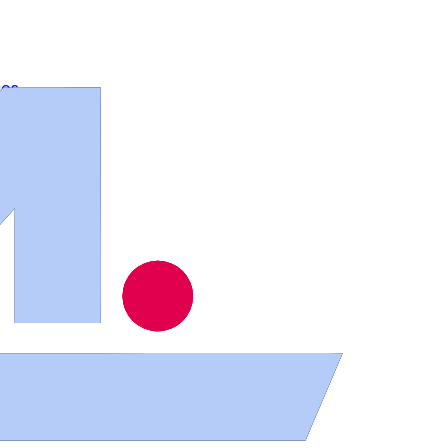
ios
.
s el triatleta portugués Tiago Rodrigues