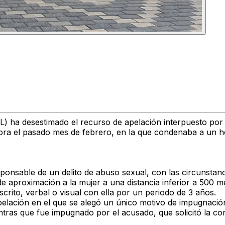
L)
ha
desestimado el recurso de apelación
interpuesto por
ora
el pasado mes de
febrero
, en la que
condenaba a un ho
sponsable de un delito de abuso sexual
, con las circunstan
de aproximación
a la mujer a una distancia inferior a
500 m
scrito, verbal o visual con ella por un periodo de
3 años
.
pelación
en el que se alegó un
único motivo de impugnación
ntras que fue
impugnado por el acusado
, que solicitó la
con