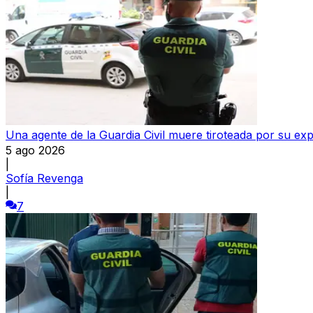
Una agente de la Guardia Civil muere tiroteada por su ex
5 ago 2026
|
Sofía Revenga
|
7