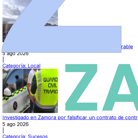
El precio del alquiler de viviendas en Zamora, imparable
5 ago 2026
|
Categoría:
Local
Investigado en Zamora por falsificar un contrato de cont
5 ago 2026
|
Categoría:
Sucesos