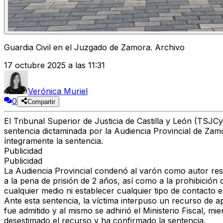
Guardia Civil en el Juzgado de Zamora. Archivo
17 octubre 2025 a las 11:31
Verónica Muriel
0
Compartir
El
Tribunal Superior de Justicia de Castilla y León (TSJCy
sentencia dictaminada por la Audiencia Provincial de Zam
íntegramente la sentencia
.
Publicidad
Publicidad
La
Audiencia Provincial
condenó al varón como
autor re
a la
pena de prisión de 2 años
, así como a la
prohibición 
cualquier medio
ni establecer cualquier tipo de contacto e
Ante esta sentencia, la víctima interpuso un
recurso de a
fue
admitido
y al mismo se
adhirió el Ministerio Fiscal
, mie
desestimado el recurso
y ha
confirmado la sentencia
.