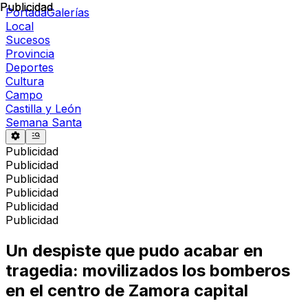
Publicidad
Publicidad
Portada
Galerías
Local
Sucesos
Provincia
Deportes
Cultura
Campo
Castilla y León
Semana Santa
Publicidad
Publicidad
Publicidad
Publicidad
Publicidad
Publicidad
Un despiste que pudo acabar en
tragedia: movilizados los bomberos
en el centro de Zamora capital