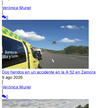
|
Verónica Muriel
|
0
Dos heridos en un accidente en la A-52 en Zamora
9 ago 2026
|
Verónica Muriel
|
0