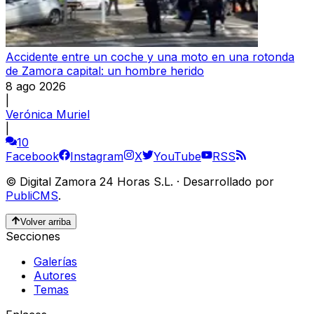
Accidente entre un coche y una moto en una rotonda
de Zamora capital: un hombre herido
8 ago 2026
|
Verónica Muriel
|
10
Facebook
Instagram
X
YouTube
RSS
©
Digital Zamora 24 Horas S.L.
·
Desarrollado por
PubliCMS
.
Volver arriba
Secciones
Galerías
Autores
Temas