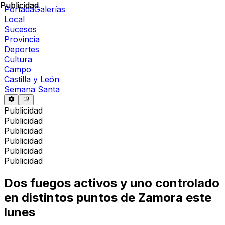
Publicidad
Publicidad
Portada
Galerías
Local
Sucesos
Provincia
Deportes
Cultura
Campo
Castilla y León
Semana Santa
Publicidad
Publicidad
Publicidad
Publicidad
Publicidad
Publicidad
Dos fuegos activos y uno controlado
en distintos puntos de Zamora este
lunes