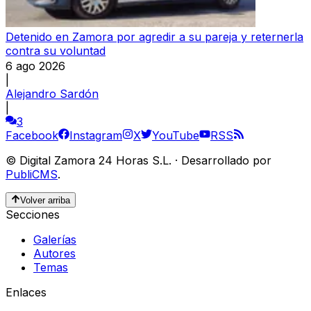
Detenido en Zamora por agredir a su pareja y reternerla
contra su voluntad
6 ago 2026
|
Alejandro Sardón
|
3
Facebook
Instagram
X
YouTube
RSS
©
Digital Zamora 24 Horas S.L.
·
Desarrollado por
PubliCMS
.
Volver arriba
Secciones
Galerías
Autores
Temas
Enlaces