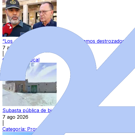
“Los guardias civiles de Zamora estamos destrozados”: l
7 ago 2026
|
Categoría:
Local
Subasta pública de bienes del Estado en Zamora: varios in
7 ago 2026
|
Categoría:
Provincia