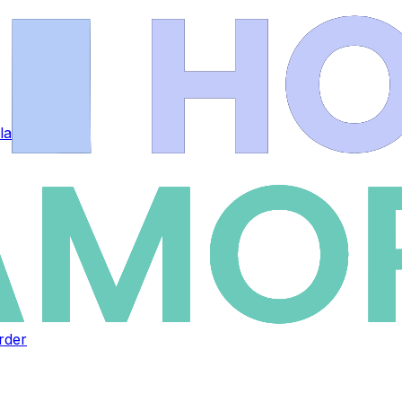
 las alarmas
rder