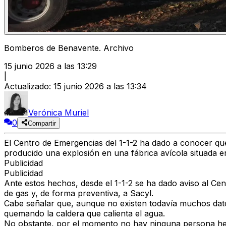
Bomberos de Benavente. Archivo
15 junio 2026 a las 13:29
|
Actualizado
:
15 junio 2026 a las 13:34
Verónica Muriel
0
Compartir
El
Centro de Emergencias del 1-1-2
ha dado a conocer qu
producido una
explosión en una fábrica avícola situada e
Publicidad
Publicidad
Ante estos hechos, desde el
1-1-2
se ha dado aviso al
Cen
de gas
y, de forma preventiva, a
Sacyl
.
Cabe señalar que, aunque no existen todavía muchos datos
quemando la caldera que calienta el agua
.
No obstante, por el momento
no hay ninguna persona her