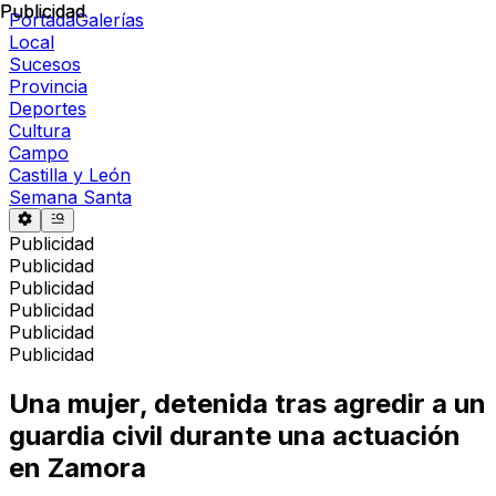
Publicidad
Publicidad
Portada
Galerías
Local
Sucesos
Provincia
Deportes
Cultura
Campo
Castilla y León
Semana Santa
Publicidad
Publicidad
Publicidad
Publicidad
Publicidad
Publicidad
Una mujer, detenida tras agredir a un
guardia civil durante una actuación
en Zamora