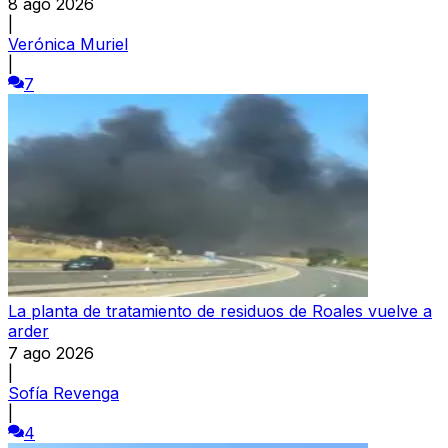
8 ago 2026
|
Verónica Muriel
|
7
La planta de tratamiento de residuos de Roales vuelve a
arder
7 ago 2026
|
Sofía Revenga
|
4