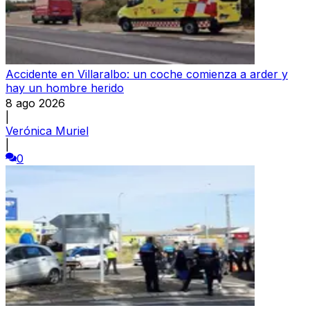
Accidente en Villaralbo: un coche comienza a arder y
hay un hombre herido
8 ago 2026
|
Verónica Muriel
|
0