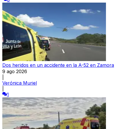
Dos heridos en un accidente en la A-52 en Zamora
9 ago 2026
|
Verónica Muriel
|
1