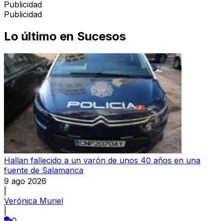
Publicidad
Publicidad
Lo último en
Sucesos
Hallan fallecido a un varón de unos 40 años en una
fuente de Salamanca
9 ago 2026
|
Verónica Muriel
|
0